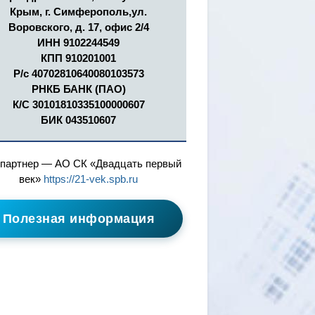
Крым, г. Симферополь,ул.
Воровского, д. 17, офис 2/4
ИНН 9102244549
КПП 910201001
Р/с 40702810640080103573
РНКБ БАНК (ПАО)
К/С 30101810335100000607
БИК 043510607
партнер — АО СК «Двадцать первый
век»
https://21-vek.spb.ru
Полезная информация