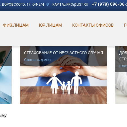
+7 (978) 096-06-
. ВОРОВСКОГО, 17, ОФ.2/4
KAPITAL-PRO@LIST.RU
ФИЗ.ЛИЦАМ
ЮР.ЛИЦАМ
КОНТАКТЫ ОФИСОВ
Г
СТРАХОВАНИЕ ОТ НЕСЧАСТНОГО СЛУЧАЯ
ДО
СТР
Смотреть далее
Смот
рыму