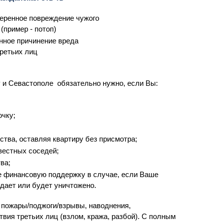
еренное повреждение чужого
(пример - потоп)
ное причинение вреда
ретьих лиц
у и Севастополе обязательно нужно, если Вы:
очку;
ства, оставляя квартиру без присмотра;
вестных соседей;
ва;
те финансовую поддержку в случае, если Ваше
дает или будет уничтожено.
 пожары/поджоги/взрывы, наводнения,
вия третьих лиц (взлом, кража, разбой). С полным